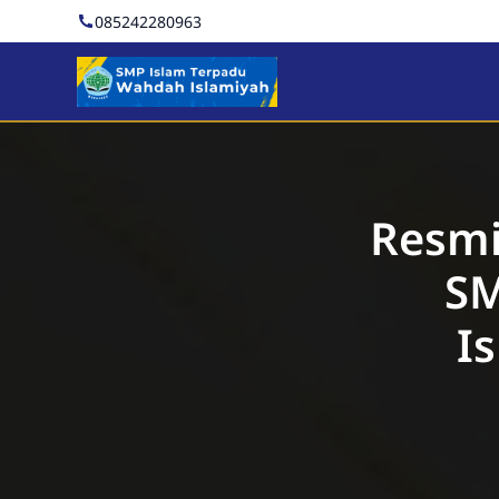
085242280963
SMP Islam Terpadu Wahd
Resmi
SM
I