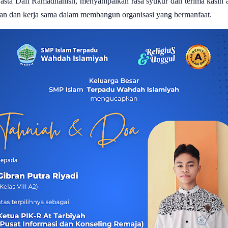
asta Dafi Ramadhanish, menyampaikan rasa syukur dan terima kasih a
an dan kerja sama dalam membangun organisasi yang bermanfaat.