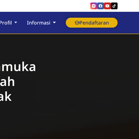
Profil
Informasi
Pendaftaran
ramuka
dah
ak