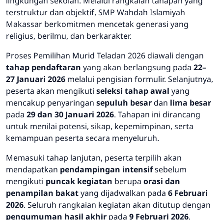
lingkungan sekolah. Melalui rangkaian tahapan yang
terstruktur dan objektif, SMP Wahdah Islamiyah
Makassar berkomitmen mencetak generasi yang
religius, berilmu, dan berkarakter.
Proses Pemilihan Murid Teladan 2026 diawali dengan
tahap pendaftaran
yang akan berlangsung pada
22–
27 Januari 2026
melalui pengisian formulir. Selanjutnya,
peserta akan mengikuti
seleksi tahap awal
yang
mencakup penyaringan
sepuluh besar
dan
lima besar
pada
29 dan 30 Januari 2026
. Tahapan ini dirancang
untuk menilai potensi, sikap, kepemimpinan, serta
kemampuan peserta secara menyeluruh.
Memasuki tahap lanjutan, peserta terpilih akan
mendapatkan
pendampingan intensif
sebelum
mengikuti
puncak kegiatan
berupa
orasi dan
penampilan bakat
yang dijadwalkan pada
6 Februari
2026
. Seluruh rangkaian kegiatan akan ditutup dengan
pengumuman hasil akhir
pada
9 Februari 2026
.