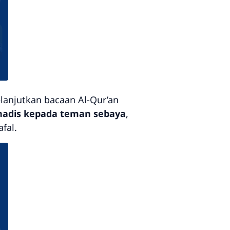
elanjutkan bacaan Al-Qur’an
 hadis kepada teman sebaya
,
fal.