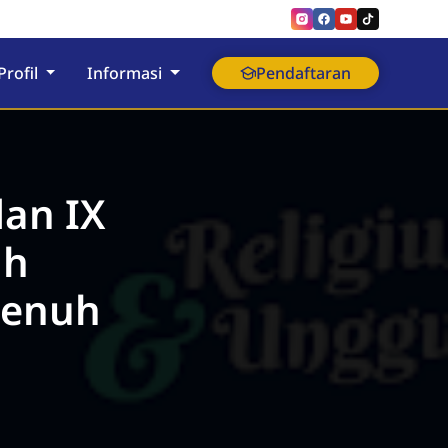
Profil
Informasi
Pendaftaran
dan IX
ah
Penuh