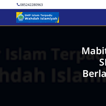
085242280963
SMP Islam Terpadu Wahd
Mabit
S
Berl