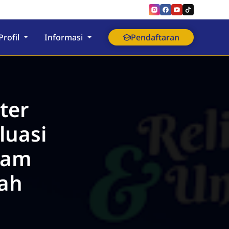
Profil
Informasi
Pendaftaran
ter
luasi
slam
ah